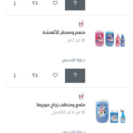
منعم ومعطر للأقمشة
30 لتر 2 لتر
دعوة للتسعير
ملمع ومنظف زجاج موروفا
30 لتر 4 لتر 650 مل
دعوة للتسعير