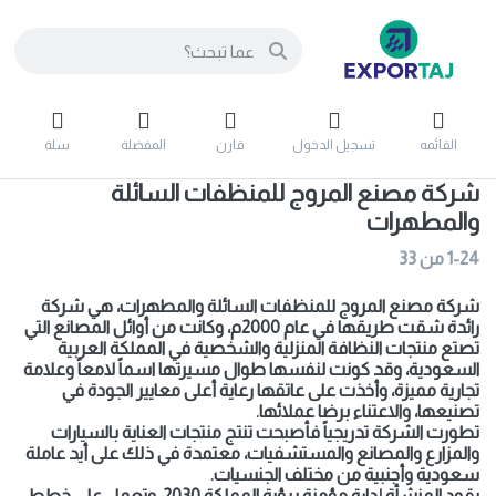
القائمه
تسجيل الدخول
قارن
المفضلة
سلة
شركة مصنع المروج للمنظفات السائلة
والمطهرات
1-24
من
33
شركة مصنع المروج للمنظفات السائلة والمطهرات، هي شركة
رائدة شقت طريقها في عام 2000م، وكانت من أوائل المصانع التي
تصتع منتجات النظافة المنزلية والشخصية في المملكة العربية
السعودية، وقد كونت لنفسها طوال مسيرتها اسماً لامعاً وعلامة
تجارية مميزة، وأخذت على عاتقها رعاية أعلى معايير الجودة في
تصنيعها، والاعتناء برضا عملائها.
تطورت الشركة تدريجياً فأصبحت تنتج منتجات العناية بالسيارات
والمزارع والمصانع والمستشفيات، معتمدة في ذلك على أيد عاملة
سعودية وأجنبية من مختلف الجنسيات.
يقود المنشأة إدارة مؤمنة برؤية المملكة 2030، وتعمل على خطط