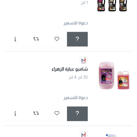
1 لتر
دعوة للتسعير
شامبو عباية الزهراء
30 لتر 4 لتر
دعوة للتسعير