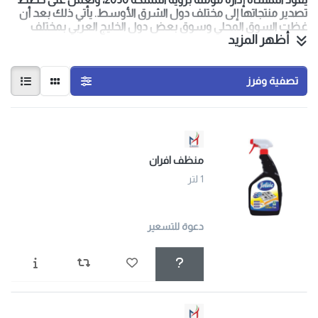
تصدير منتجاتها إلى مختلف دول الشرق الأوسط. يأتي ذلك بعد أن
غظت السوق المحلي وسوق بعض دول الخليج العربي بمختلف
أظهر المزيد
المنتجات.
الرؤية:
أن نكون علامة سعودية رائدة في مجال المنظفات السائلة , تقدم
تصفية وفرز
منتجات موثوقة بمعايير عالمية لتصل لكل بيت بإعتماد شعارنا
(ينظف صح ).
الرسالة:
نُصنّع منظفات عالية الجودة بمعايير الآيزو , تفوق توقعات العميل
من حيث الفاعلية والأمان. نؤمن بأن النظافة تبدأ من منتج موثوق,
سعودي الصنع,
منظف افران
يحقق نتائج تنظف صح.
القيم :
1 لتر
الاعتماد والجودة, الهوية الوطنية, الشفافية والمصداقية, الابتكار.
دعوة للتسعير