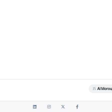
35
Al Morou