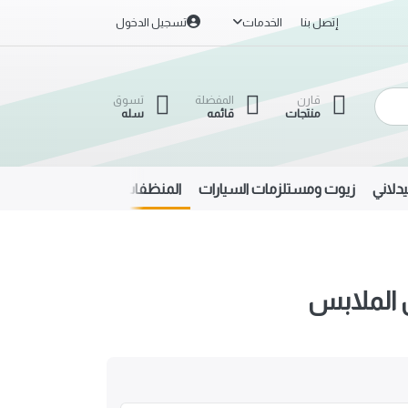
إتصل بنا
الخدمات
تسجيل الدخول
قارن
المفضلة
تسوق
منتجات
قائمه
سله
دلاني
زيوت ومستلزمات السيارات
المنظفات
الحديد والألمنيوم
الملابس