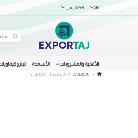
AR
SAR
(ر.س.‏)
الأغذية والمشروبات
الأسمدة
البتروكيماويات
المنظفات
جل غسيل الملابس