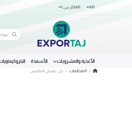
AR
SAR
(ر.س.‏)
الأغذية والمشروبات
الأسمدة
البتروكيماويات
المنظفات
جل غسيل الملابس