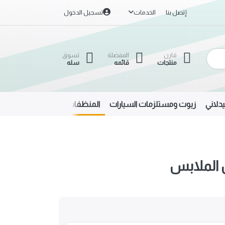
إتصل بنا
الخدمات
تسجيل الدخول
قارن
المفضلة
تسوق
منتجات
قائمه
سله
دلاني
زيوت ومستلزمات السيارات
المنظفات
الحديد والألمنيوم
الملابس