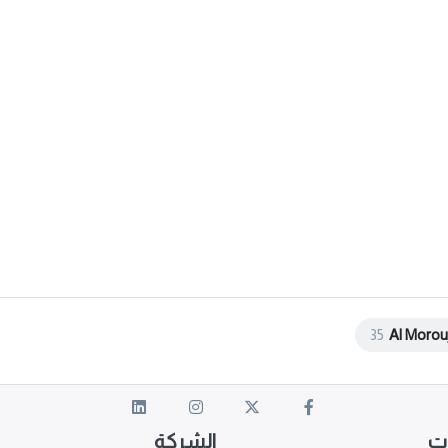
35
Al Morou
ات
الشركة