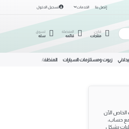
إتصل بنا
الخدمات
تسجيل الدخول
قارن
المفضلة
تسوق
منتجات
قائمه
سله
دلاني
زيوت ومستلزمات السيارات
المنظفات
الحديد والألمنيوم
الخاص الآن
 مع حساب،
لبات بشكل