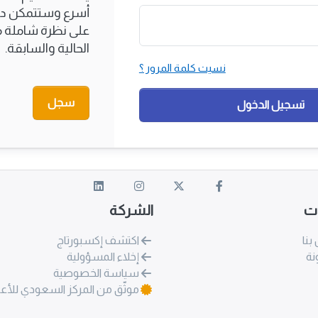
أسرع وستتمكن دائ
على نظرة شاملة مث
الحالية والسابقة.
نسيت كلمة المرور ؟
سجل
تسجيل الدخول
ات
الشركة
بنا
اكتشف إكسبورتاج
نة
إخلاء المسؤولية
سياسة الخصوصية
موثّق من المركز السعودي للأع