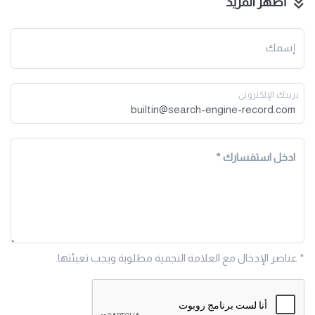
أظهر المزيد
دعونا نتواصل وننجح معًا!
إسمك
بريدك الإلكترونى
ادخل استفسارك
* عناصر الإدخال مع العلامة النجمية مطلوبة ويجب تعبئتها.