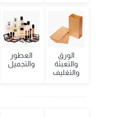
الورق
العطور
والتعبئة
والتجميل
والتغليف