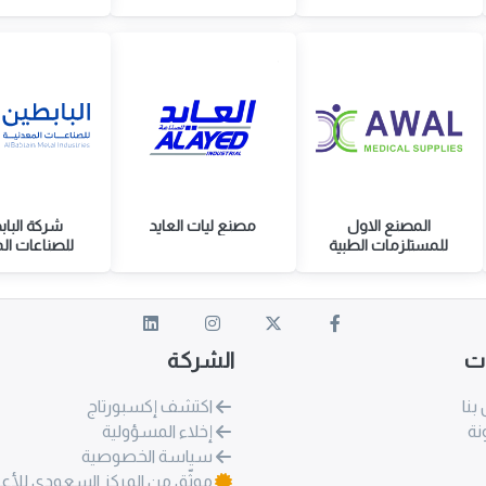
المصنع الاول
مصنع ليات العايد
شركة البا
للمستلزمات الطبية
للصناعات ال
ات
الشركة
بنا
اكتشف إكسبورتاج
نة
إخلاء المسؤولية
سياسة الخصوصية
موثّق من المركز السعودي للأع