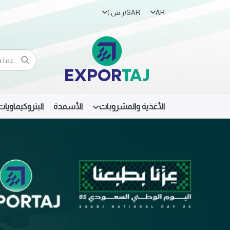
AR
SAR
(ر.س.‏)
الأغذية والمشروبات
الأسمدة
البتروكيماويات