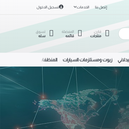
إتصل بنا
الخدمات
تسجيل الدخول
قارن
المفضلة
تسوق
منتجات
قائمه
سله
دلاني
زيوت ومستلزمات السيارات
المنظفات
الحديد والألمنيوم