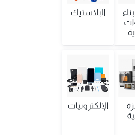
ناء
البلاستيك
ات
ة
زة
الإلكترونيات
ية