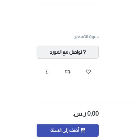
دعوة للتسعير
تواصل مع المورد
0٫00 ر.س.‏
أضف إلى السلة