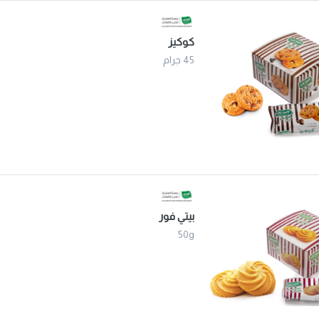
كوكيز
45 جرام
بيتي فور
50g