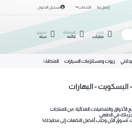
إتصل بنا
الخدمات
تسجيل الدخول
قارن
المفضلة
تسوق
منتجات
قائمه
سله
دلاني
زيوت ومستلزمات السيارات
المنظفات
الحديد والألمنيوم
- البسكويت - البهارات
ع الأذواق والتفضيلات الغذائية. من المنتجات
 تجربتك في الطهي.
ات. تسوق الآن وجلب أفضل النكهات إلى مطبخك!