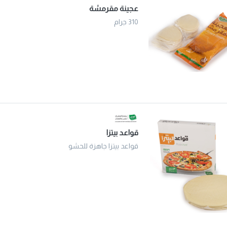
عجينة مقرمشة
310 جرام
قواعد بيتزا
قواعد بيتزا جاهزة للحشو