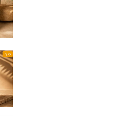
مصنع ليات العايد
جديد