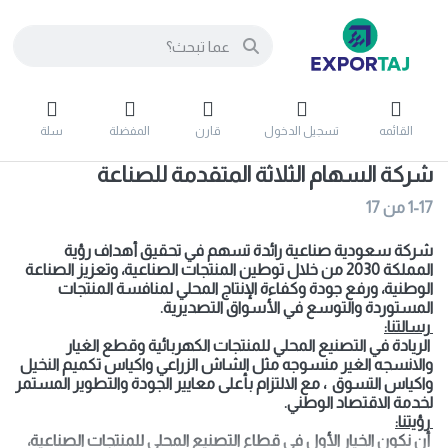
القائمه
تسجيل الدخول
قارن
المفضلة
سلة
شركة السهام الثلاثة المتقدمة للصناعة
1-17
من
17
شركة سعودية صناعية رائدة تسهم في تحقيق أهداف رؤية
المملكة 2030 من خلال توطين المنتجات الصناعية، وتعزيز الصناعة
الوطنية، ورفع جودة وكفاءة الإنتاج المحلي لمنافسة المنتجات
المستوردة والتوسع في الأسواق التصديرية.
رسالتنا:
الريادة في التصنيع المحلي للمنتجات الكهربائية وقطع الغيار
والانسجه الغير منسوجه مثل الشاش الزراعي واكياس تكميم النخيل
واكياس التسوق
، مع الالتزام بأعلى معايير الجودة والتطوير المستمر
لخدمة الاقتصاد الوطني.
رؤيتنا:
أن نكون الخيار الأول في قطاع التصنيع المحلي للمنتجات الصناعية،