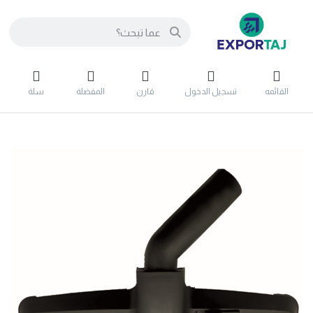
القائمه
تسجيل الدخول
قارن
المفضلة
سلة