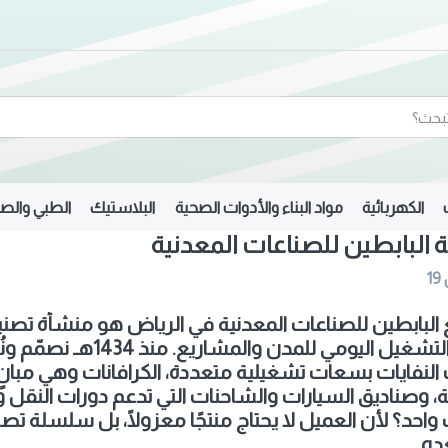
الكهربائية
مواد البناء والأدوات الصحية
البلاستيك
الطبي والصي
البابطين للصناعات المعدنية
19
لبابطين للصناعات المعدنية في الرياض هو منشأة تصني
تخدم التشغيل اليومي لل
النفايات بسعات تشغيلية متعددة، الكرافانات وهي مبان
 وصناديق السيارات والشاحنات التي تدعم دورات النقل و
حد؟ لأن العميل لا يحتاج منتجًا معزولًا، بل سلسلة ت
ده.