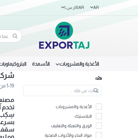
AR
SAR
(ر.س.‏)
الأغذية والمشروبات
الأسمدة
البتروكيماويات
شركة 
فئه
1-19
من
مصنع ا
الأغذية والمشروبات
سِكِب 
البلاستيك
بسرعة،
الورق والتعبئة والتغليف
سقف وا
مواد البناء والأدوات الصحية
وما بع