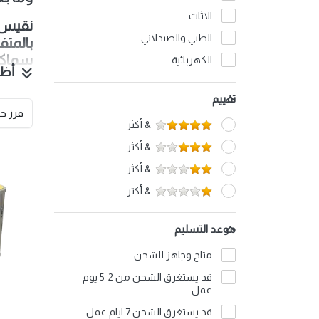
الاثاث
‫نقيس 
الطبي والصيدلاني
بالمتف
سماكا
الكهربائية
أظه
بأسلو
البتروكيماويات
تقييم
العطور والتجميل
فرز 
& أكثر
المنظفات
& أكثر
الأجهزة المنزلية
& أكثر
زيوت ومستلزمات السيارات
& أكثر
الحديد والألمنيوم
الشحن والخدمات اللوجستية
موعد التسليم
الإلكترونيات
متاح وجاهز للشحن
الأسمدة
قد يستغرق الشحن من 2-5 يوم
الأغذية
عمل
المشروبات
قد يستغرق الشحن 7 ايام عمل