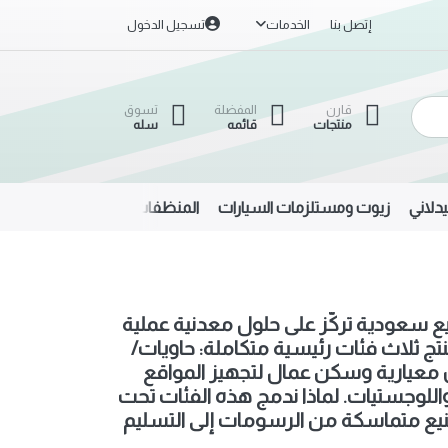
إتصل بنا
الخدمات
تسجيل الدخول
قارن
المفضلة
تسوق
منتجات
قائمه
سله
دلاني
زيوت ومستلزمات السيارات
المنظفات
الحديد والألمنيوم
ع سعودية تركّز على حلول معدنية عملية
مدن والمشاريع. منذ 1434هـ نصمّم ونُنتج ثلاث فئات رئيسية متكاملة: حاويات/
ٍ معيارية وسكن عمال لتجهيز المواقع
اللوجستيات. لماذا ندمج هذه الفئات تحت
صنيع متماسكة من الرسومات إلى التسليم