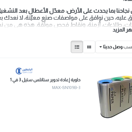
نجاحنا بما يحدث على الأرض: معدّل الأعطال بعد التشغيل
ق عليه، حين نوافق على مواصفات صنع معيّنة، لا نعدك بعب
ت، طلاءات، أزمنة، ونقاط فحص موثّقة. هذه هي من نحن
ر المزيد
ب عمل واضح يضع قابلية التشغيل قبل أي شيء.
حسب
وصل حديثا
حاوية إعادة تدوير ستانلس ستيل 3 في 1
MAX‑SN109B‑3