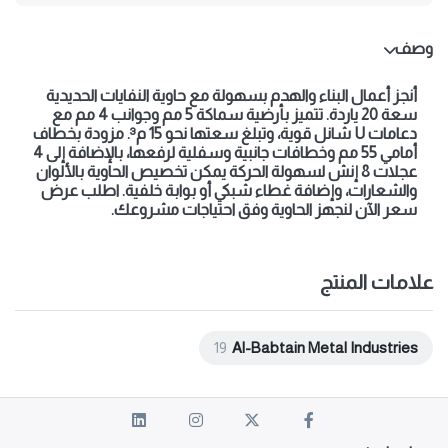
وصف
أنجز أعمال البناء والهدم بسهولة مع حاوية النفايات الحديدية
سعة 20 ياردة. تتميز بأرضية سماكة 5 مم وجوانب 4 مم مع
دعامات U شانل قوية، وتبلغ سعتها نحو 15 م³. مزودة بخطاف
أمامي 55 مم وخطافات جانبية وسفلية لرفعها، بالإضافة إلى 4
عجلات 8 إنش لسهولة الحركة يمكن تخصيص الحاوية بالألوان
والشعارات، وإضافة غطاء شبكي أو بوابة خلفية. اطلب عرض
سعر الآن لنجهز الحاوية وفق احتياجات مشروعك.
علامات المنتج
19
Al-Babtain Metal Industries