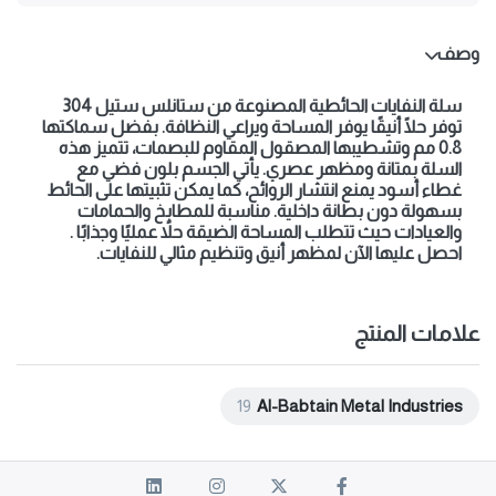
وصف
سلة النفايات الحائطية المصنوعة من ستانلس ستيل 304
توفر حلًا أنيقًا يوفر المساحة ويراعي النظافة. بفضل سماكتها
0.8 مم وتشطيبها المصقول المقاوم للبصمات، تتميز هذه
السلة بمتانة ومظهر عصري. يأتي الجسم بلون فضي مع
غطاء أسود يمنع انتشار الروائح، كما يمكن تثبيتها على الحائط
بسهولة دون بطانة داخلية. مناسبة للمطابخ والحمامات
والعيادات حيث تتطلب المساحة الضيقة حلاً عمليًا وجذابًا .
احصل عليها الآن لمظهر أنيق وتنظيم مثالي للنفايات.
علامات المنتج
19
Al-Babtain Metal Industries