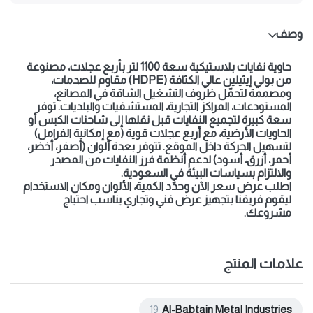
وصف
حاوية نفايات بلاستيكية
سعة 1100 لتر
بأربع عجلات، مصنوعة
من بولي إيثيلين عالي الكثافة (HDPE) مقاوم للصدمات،
ومصممة لتحمّل ظروف التشغيل الشاقة في المصانع،
المستودعات، المراكز التجارية، المستشفيات والبلديات. توفر
سعة كبيرة لتجميع النفايات قبل نقلها إلى شاحنات الكبس أو
الحاويات الأرضية، مع أربع عجلات قوية (مع إمكانية الفرامل)
لتسهيل الحركة داخل الموقع. تتوفر بعدة ألوان (أصفر، أخضر،
أحمر، أزرق، أسود) لدعم أنظمة فرز النفايات من المصدر
والالتزام بسياسات البيئة في السعودية.
اطلب عرض سعر الآن
وحدّد الكمية، الألوان ومكان الاستخدام
ليقوم فريقنا بتجهيز عرض فني وتجاري يناسب احتياج
مشروعك.
علامات المنتج
19
Al-Babtain Metal Industries