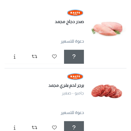
صدر دجاج مجمد
دعوة للتسعير
برجر لحم بقري مجمد
جامبو - صغير
دعوة للتسعير