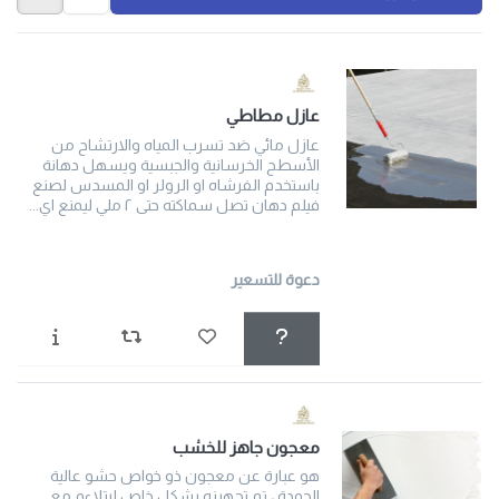
عازل مطاطي
عازل مائي ضد تسرب المياه والارتشاح من
الأسطح الخرسانية والجبسية ويسهل دهانة
باستخدم الفرشاه او الرولر او المسدس لصنع
فيلم دهان تصل سماكته حتى ٢ ملي ليمنع اي...
دعوة للتسعير
معجون جاهز للخشب
هو عبارة عن معجون ذو خواص حشو عالية
الجودة ، تم تجهيزه بشكل خاص ليتلاءم مع