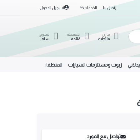
إتصل بنا
الخدمات
تسجيل الدخول
قارن
المفضلة
تسوق
منتجات
قائمه
سله
دلاني
زيوت ومستلزمات السيارات
المنظفات
الحديد والألمنيوم
تواصل مع المورد