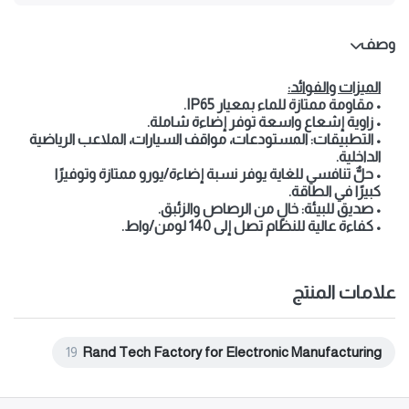
وصف
الميزات والفوائد:
• مقاومة ممتازة للماء بمعيار IP65.
• زاوية إشعاع واسعة توفر إضاءة شاملة.
• التطبيقات: المستودعات، مواقف السيارات، الملاعب الرياضية
الداخلية.
• حلٌّ تنافسي للغاية يوفر نسبة إضاءة/يورو ممتازة وتوفيرًا
كبيرًا في الطاقة.
• صديق للبيئة: خالٍ من الرصاص والزئبق.
• كفاءة عالية للنظام تصل إلى 140 لومن/واط.
علامات المنتج
19
Rand Tech Factory for Electronic Manufacturing