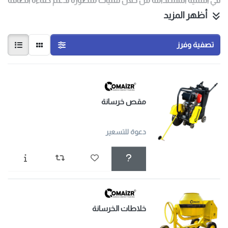
في التنمية المستدامة من خلال تقنيات متطورة تدعم كفاءة الطاقة
أظهر المزيد
والحفاظ على البيئة، مع توسيع حضورنا في الأسواق الإقليمية
والدولية.
نلتزم بتقديم منتجات عالية الأداء، مُصممة بأحدث التقنيات،
تصفية وفرز
ملتزمين بأعلى معايير الجودة والسلامة. مهمتنا هي تمكين عملائنا
من النجاح في مشاريعهم من خلال تزويدهم بمعدات ومولدات
كهربائية موثوقة وفعالة، مدعومة بخدمة عملاء احترافية وشبكة
دعم قوية. نؤمن بأن الشفافية والثقة والابتكار هي ركائز علاقاتنا مع
مقص خرسانة
شركائنا وعملائنا.
دعوة للتسعير
خلاطات الخرسانة