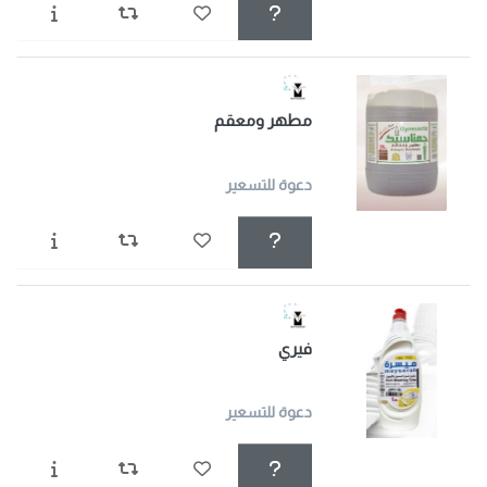
مطهر ومعقم
دعوة للتسعير
فيري
دعوة للتسعير