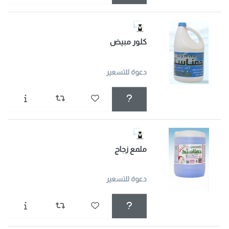
كلور مبيض
دعوة للتسعير
ملمع زجاج
دعوة للتسعير