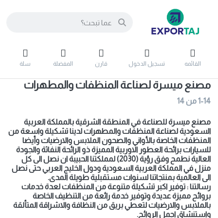
القائمه
تسجيل الدخول
قارن
المفضلة
سلة
مصنع ميسرة لصناعة المنظفات والمطهرات
1-14
من
14
مصنع ميسرة للصناعة في المنطقة الشرقية بالمملكة العربية
السعودية لصناعة المنظفات والمطهرات لدينا تشكيلة واسعة من
المنظفات الخاصة بالأواني والصحون الملابس والارضيات وأيضا
للسيارات برائحة العطور الاوربية المميزة ذو الرائحة النفاثة والجودة
العالية نطمح وفق رؤية (2030) لمملكتنا الحبيبة ان نصل الى كل
منزل في المملكة العربية السعودية ودول الخليج العربي حتى نصل
الى العالمية بمنتجاتنا لسنوات مستقبلية طويلة المدى.
رسالتنا : توفير اكبر تشكيلة متنوعة من المنظفات لعدة خدمات
بروائح مميزة عديدة وتوفير خدمة رائعة من التنظيف الخاصة
بالملابس والارضيات لتعطي بريق من النظافة والاشراقة المتألقة
واستنشاق اجمل الروائح.