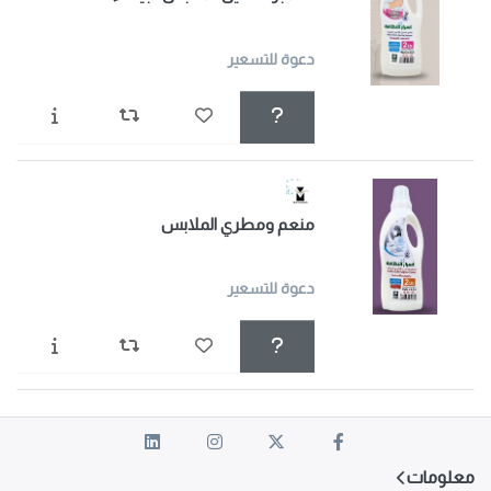
دعوة للتسعير
منعم ومطري الملابس
دعوة للتسعير
معلومات