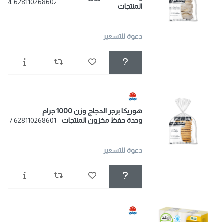
628110268602 4
المنتجات
دعوة للتسعير
هوريكا برجر الدجاج وزن 1000 جرام
وحدة حفظ مخزون المنتجات
628110268601 7
دعوة للتسعير