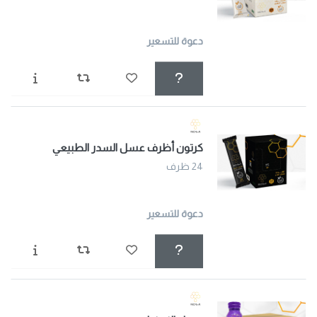
دعوة للتسعير
كرتون أظرف عسل السدر الطبيعي
24 ظرف
دعوة للتسعير