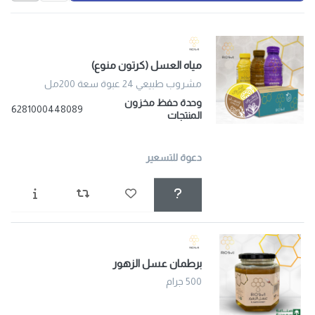
مياه العسل (كرتون منوع)
مشروب طبيعي 24 عبوة سعة 200مل
وحدة حفظ مخزون
6281000448089
المنتجات
دعوة للتسعير
برطمان عسل الزهور
500 جرام