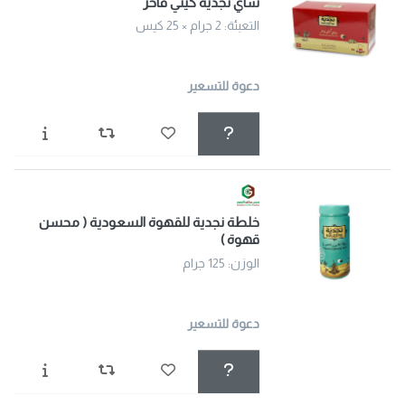
شاي نجدية كيني فاخر
التعبئة: 2 جرام × 25 كيس
دعوة للتسعير
خلطة نجدية للقهوة السعودية ( محسن
قهوة )
الوزن: 125 جرام
دعوة للتسعير