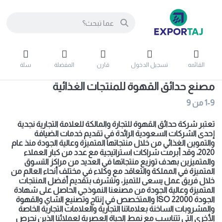
القائمه
تسجيل الدخول
قارن
المفضلة
سلة
مصنع حدائق القهوة للمنتجات الغذائية
1-9
من
9
تعتبر شركة حدائق القهوة للتجارة والمالكة للعلامة التجارية نجدية
إحدى الشركات السعودية الرائدة في تقديم خدمات الضيافة
والتموين الغذائي من خلال منتجاتها المتميزة وعالية الجودة منذ عام
2020، وقد أبرمت شراكات استراتيجية مع عدد من كبار العملاء
والمتميزين بهدف توزيع منتجاتها في العديد من مراكز التسوق
المتميزة في المملكة والتعاقد مع وكلاء في مختلف أنحاء العالم من
خلال فريق عمل يسعى للتميز، ونتشرف بتقديم أفضل المنتجات
المتميزة وعالية الجودة من مصنعنا النموذجي الحاصل على شهادة
الجودة
ISO 22000
والمتخصص في إنتاج وتصنيع الشاي والقهوة
والمشروبات الساخنة بعلاماتنا التجارية والعلامات التجارية الخاصة
الأخرى التي تتناسب مع نمط الحياة العصرية لعملائنا الذين نحرص