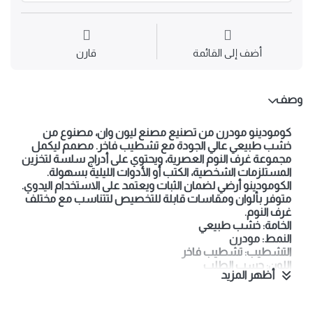
أضف إلى القائمة
قارن
وصف
كومودينو مودرن من تصنيع مصنع ليون وان، مصنوع من
خشب طبيعي عالي الجودة مع تشطيب فاخر. مصمم ليكمل
مجموعة غرف النوم العصرية، ويحتوي على أدراج سلسة لتخزين
المستلزمات الشخصية، الكتب أو الأدوات الليلية بسهولة.
الكومودينو أرضي لضمان الثبات ويعتمد على الاستخدام اليدوي.
متوفر بألوان ومقاسات قابلة للتخصيص لتتناسب مع مختلف
غرف النوم.
الخامة: خشب طبيعي
النمط: مودرن
التشطيب: تشطيب فاخر
اللون: حسب الطلب
أظهر المزيد
نوع التخزين: أدراج
التركيب: أرضي
نوع التحكم: يدوي