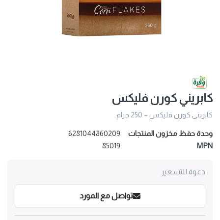
كابريني كورن فليكس
كابريني كورن فليكس – 250 جرام
وحدة حفظ مخزون المنتجات
6281044860209
85019
MPN
دعوة للتسعير
تواصل مع المورد