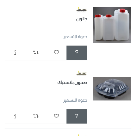
جالون
دعوة للتسعير
صحون بلاستيك
دعوة للتسعير