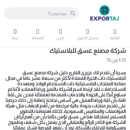
القائمه
تسجيل الدخول
قارن
المفضلة
سلة
شركة مصنع عسق للبلاستيك
1-13
من
13
يسرنا أن نقدم لك عزيزي القارئ دليل شركة مصنع عسق
للبلاستيك ذات الخبرة الممتدة لأكثر من سبعة عشر عاما في مجال
صناعة المنتجات البلاستيكية ذات الاستخدام الواحد ومتعددة
الاستخدامات، لقد ارتبط اسم الشركة بالتميز ورضا العملاء؛ لأننا لم
نساوم أبدًا على الجودة والخدمات المقدمة لعملائنا، فنحن على ثقة
تامة بأن ثقة ورضا العميل هي أساس نجاحنا، إضافة إلى ذلك حرصنا
على تقديم منتجات بجودة عالية مرخصة من أهم الجهات مثل: هيئة
المواصفات والمقاييس السعودية، كذلك اهتمامنا بالتطوير
المستمر لمنتجاتنا، هنا في عسق نؤمن دائما بأن من أهم أركان
الشركة هو الكادر الرائع والمتفاني الذي يعمل بكل شغف وطموح
ومسؤولية للارتقاء بالشركة، نود أن ننتهز الفرصة لشكر عملائنا