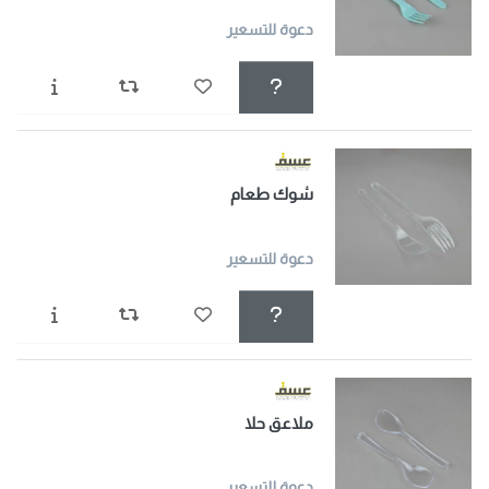
دعوة للتسعير
شوك طعام
دعوة للتسعير
ملاعق حلا
دعوة للتسعير