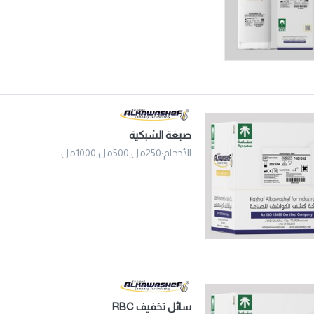
صبغة الشبكية
الأحجام:250مل,500مل,1000مل
سائل تخفيف RBC