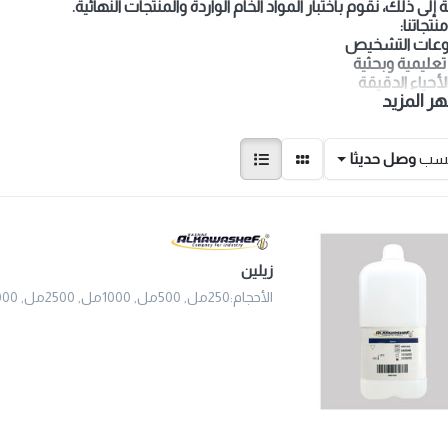
 إلى ذلك، نقوم باختبار المواد الخام الواردة والمنتجات النهائية.
تجاتنا:
ر المزيد
حسب
وصل حديثا
زيلين
الأحجام:250مل, 500مل, 1000مل, 2500مل, 5000مل