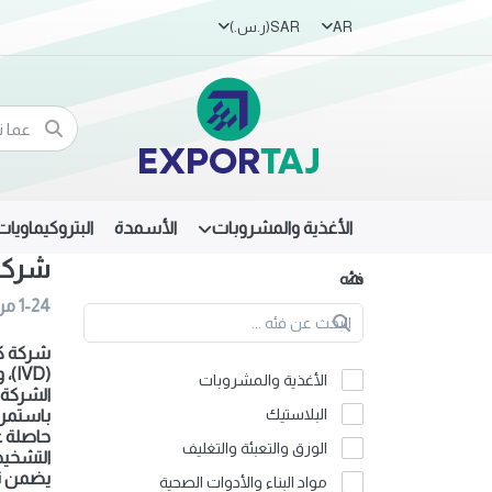
AR
SAR
(ر.س.‏)
الأغذية والمشروبات
الأسمدة
البتروكيماويات
شركة
فئه
1-24
من
شركة كش
(VD
الأغذية والمشروبات
البلاستيك
باستمرا
الورق والتعبئة والتغليف
التشخيص المختبري (IVD)، والمواد الكيميائية ال
يضمن نظا
مواد البناء والأدوات الصحية