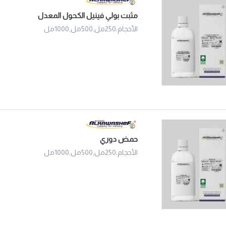
مثبت بولي فينيل الكحول المعدل
الأحجام:250مل,500مل,1000مل
حمض دوري
الأحجام:250مل,500مل,1000مل