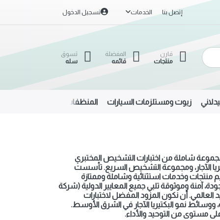
إتصل بنا
الخدمات
تسجيل الدخول
قارن
المفضلة
تسوق
منتجات
قائمه
سله
دلاني
زيوت ومستلزمات السيارات
المنظفات
الحديد والألمنيوم
جموعة شاملة من اختبارات التشخيص المختبري
 البكتيريا الآجار، ومجموعة التشخيص السريع. تأسست
ال تقديم منتجات وخدمات استثنائية وشاملة وممتازة
دة، آمنة وموثوقة تلبي جميع المعايير الدولية (شركة
 على الصعيد العالمي. أن نكون المزود المفضل لاختبارات
على مستوى من التوحيد والأداء.