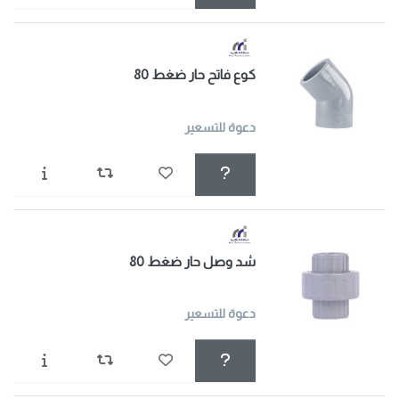
كوع فاتح حار ضغط 80
دعوة للتسعير
شد وصل حار ضغط 80
دعوة للتسعير