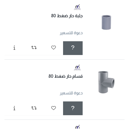
جلبة حار ضغط 80
دعوة للتسعير
قسام حار ضغط 80
دعوة للتسعير