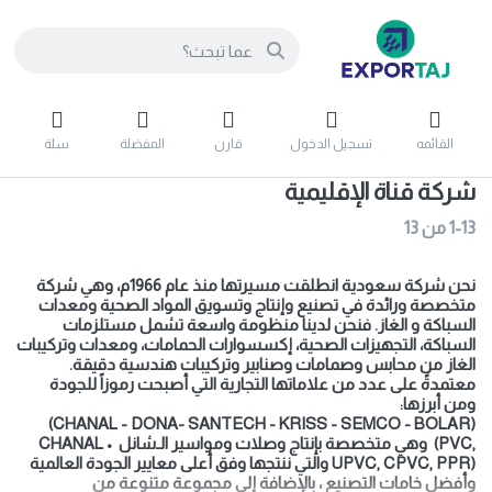
القائمه
تسجيل الدخول
قارن
المفضلة
سلة
شركة قناة الإقليمية
1-13
من
13
نحن شركة سعودية انطلقت مسيرتها منذ عام 1966م، وهي شركة
متخصصة ورائدة في تصنيع وإنتاج وتسويق المواد الصحية ومعدات
السباكة و الغاز. فنحن لدينا منظومة واسعة تشمل مستلزمات
السباكة، التجهيزات الصحية، إكسسوارات الحمامات، ومعدات وتركيبات
الغاز من محابس وصمامات وصنابير وتركيبات هندسية دقيقة
.
معتمدةً على عدد من علاماتها التجارية التي أصبحت رموزاً للجودة
ومن أبرزها
:
(CHANAL - DONA- SANTECH - KRISS - SEMCO - BOLAR)
(PVC,
وهي متخصصة بإنتاج وصلات ومواسير الـ
شانل
•
CHANAL
UPVC, CPVC, PPR)
والتي ننتجها وفق أعلى معايير الجودة العالمية
وأفضل خامات التصنيع
، بالإضافة إلى مجموعة متنوعة من