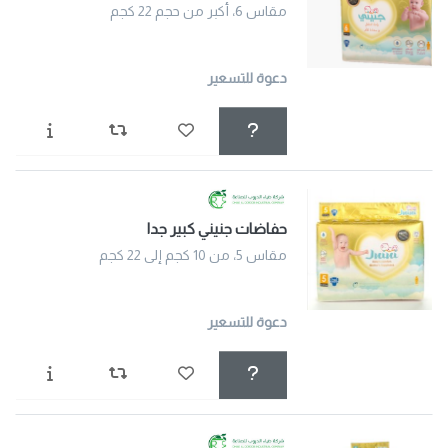
مقاس 6، أكبر من حجم 22 كجم
دعوة للتسعير
حفاضات جنيني كبير جدا
مقاس 5، من 10 كجم إلى 22 كجم
دعوة للتسعير