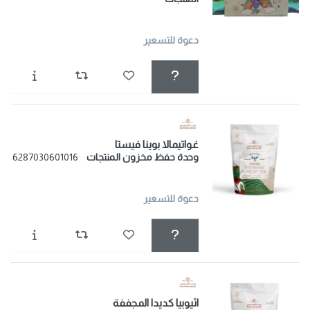
دعوة للتسعير
غواتيمالا بوينا فيستا
وحدة حفظ مخزون المنتجات
6287030601016
دعوة للتسعير
اثيوبيا كديدا المجففة