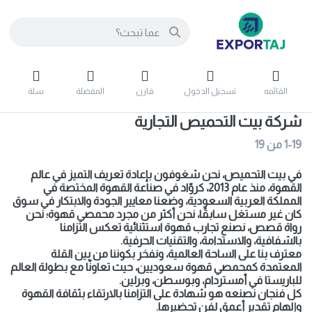
القائمه
تسجيل الدخول
قارن
المفضلة
سلة
شركة بيت التحميص التجارية
1-19
من
19
في بيت التحميص، نحن شغوفون بإعادة تعريف التميز في عالم
القهوة، منذ عام 2013، كروّاد في صناعة القهوة المختصة في
المملكة العربية السعودية، وضعنا معايير الجودة والابتكار في سوق
كان غير مستغل سابقًا، نحن أكثر من مجرد محمصي قهوة؛ نحن
رواة قصص، نصنع تجارب قهوة استثنائية تعكس التزامنا
بالشفافية، والاستدامة، والتقنيات الحرفية
.
معترف بنا على الساحة العالمية، ونفخر بكوننا من بين القلة
المعتمدة كمحمصي قهوة سعوديين، حيث تعاونّا مع بطولة العالم
للباريستا في أمستردام، وبوسطن، وبرلين.
كل فنجان نصنعه هو شهادة على التزامنا بالارتقاء بثقافة القهوة
وإلهام تقدير أعمق لفن تحضيرها.