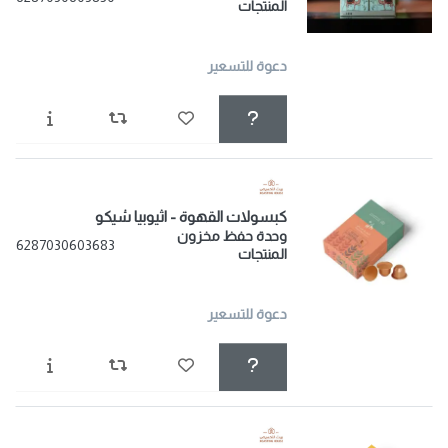
المنتجات
دعوة للتسعير
كبسولات القهوة - اثيوبيا شيكو
وحدة حفظ مخزون
6287030603683
المنتجات
دعوة للتسعير