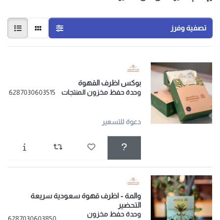
تصفية وفرز
بوكس اظرف القهوة
وحدة حفظ مخزون المنتجات
6287030603515
دعوة للتسعير
والمة - اظرف قهوة سعودية سريعة
التحضير
وحدة حفظ مخزون
6287030603850