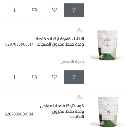
الباشا - قهوة تركية مختصة
وحدة حفظ مخزون المنتجات
6287030603317
دعوة للتسعير
كوستاريكا فاميليا مونجي
وحدة حفظ مخزون
6287030600194
المنتجات