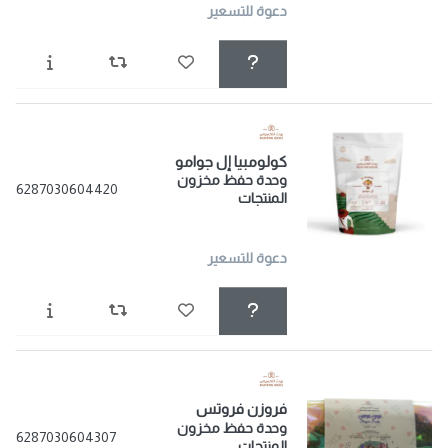
دعوة للتسعير
كولومبيا إل جوامو
وحدة حفظ مخزون
6287030604420
المنتجات
دعوة للتسعير
فروزن فروتس
وحدة حفظ مخزون
6287030604307
المنتجات