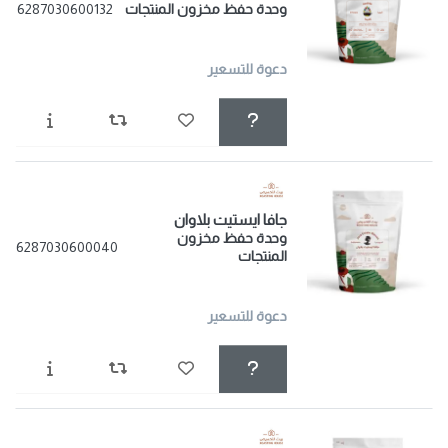
وحدة حفظ مخزون المنتجات
6287030600132
دعوة للتسعير
جافا ايستيت بلاوان
وحدة حفظ مخزون
6287030600040
المنتجات
دعوة للتسعير