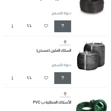
دعوة للتسعير
السلك الملين (مسخن)
دعوة للتسعير
الأسلاك المطلية ب PVC