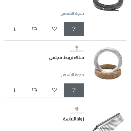
دعوة للتسعير
سلك تربيط مجلفن
دعوة للتسعير
زوايا اللياسة