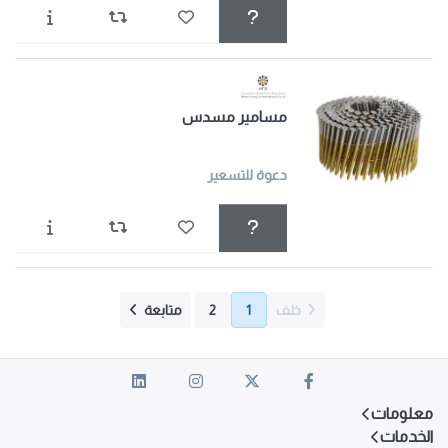
مسامير مسدس
دعوة للتسعير
خلف
1
2
متابعة
معلومات
الخدمات