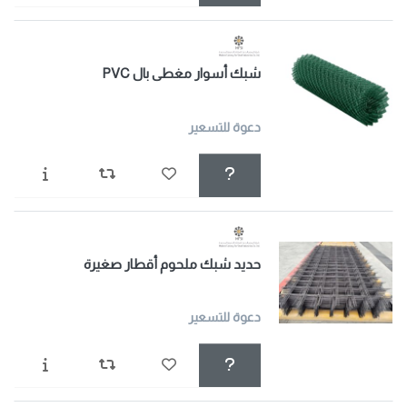
شبك أسوار مغطى بال PVC
دعوة للتسعير
حديد شبك ملحوم أقطار صغيرة
دعوة للتسعير