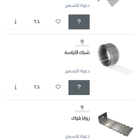
دعوة للتسعير
شبك اللياسة
دعوة للتسعير
زوايا بلوك
دعوة للتسعير