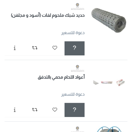
حديد شبك ملحوم لفات (أسود و مجلفن)
دعوة للتسعير
أعواد اللحام محمي بالتدفق
دعوة للتسعير