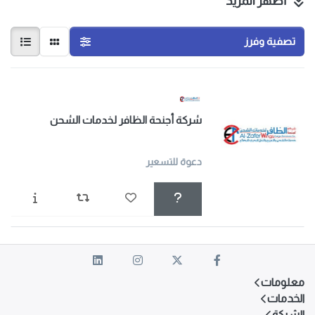
أظهر المزيد
الدولي البحري والجوي، وخدمات الخطوط الملاحية المنتظمة،
ومحطات شحن الحاويات، وعمليات التفريغ والتحميل، والتخليص
الجمركي، ومعاينة البضائع، وساحات الحاويات.
تصفية وفرز
نسعى جاهدين لكسب احترام عملائنا ودعمهم المستمر من خلال
تقديم خدمات عالية الجودة وذات قيمة مضافة، مع الالتزام بأعلى
المعايير الأخلاقية، هدفنا هو أن نتجاوز توقعات عملائنا في كل ما
نقوم به.
شركة أجنحة الظافر لخدمات الشحن
دعوة للتسعير
معلومات
الخدمات
الشركة