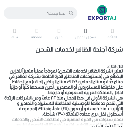
القائمه
تسجيل الدخول
قارن
المفضلة
سلة
شركة أجنحة الظافر لخدمات الشحن
من نحن:
تعتبر (شركة الظافر لخدمات الشحن) نموذجاً عملياً متميزاً لتخزين
البضائع في (مستودعات المناطق الحرة الخاصة بشركة الظافر في
ميناء جدة و ميناء الدمام و كذلك ميناء الرياض الجاف) مع الحفاظ
على ملكيتها للمستوردين أو المصدرين لحين فسحها كلياً أو جزئياً
لداخل المملكة العربية السعودية أو خارجها.
هي الشركة الأولى في هذا المجال منذ ٢٢ عاماً، ومن الشركات الرائدة
التي تقدم خدماتها اللوجستية المتكاملة للاستيراد و التصدير و
الترانزيت منذ خمسة و أربعون (٤٥) عاماً، وتمتلك المجموعة
أسطول نقل بري عداده ثلاثمائة (٣٠٠) شاحنة.
نقدم سنوات من الخبرة المهنية في قطاعات الشحن والخدمات
اللوجستية والتخزين التجاري. تشمل خدماتنا المتخصصة الشحن