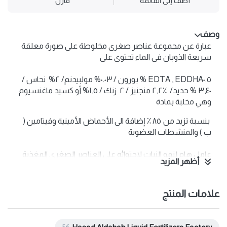
أضف إلى القائمة
قارن
وصف
عبارة عن مجموعة عناصر صغرى مخلوطة على صورة معلقة
سريعة الذوبان فى الماء تحتوى على
EDTA , EDDHA٠.٥ % بورون / ۰.۰۳% مولبيدنم/ ۲% نحاس /
٣,٤٠ % حديد/ ٪۲,۲ منجنيز / ۲ زنك / ١,٥% أو كسيد ماغنسيوم
وهي مخلبة بمادة
بنسبة تزيد من ٨٥ ٪ إضافة الى الأحماض الأمينية وفيتامين (
ب ) والمنشطات العضوية
عامل هام لنمو النبات لاحتوائه على العناصر الصغرى المغذية
أظهر المزيد
وهو سريع الامتصاص عن طريق المتحركة الأوراق والجذور
وهذا مفيد جداً بالنسبة للعناصر غير
علامات المنتج
يستعمل لمعالجة نقص مجموعة العناصر الرى في المحاصيل
الحقلية والخضروات وأشجار الفاكهة