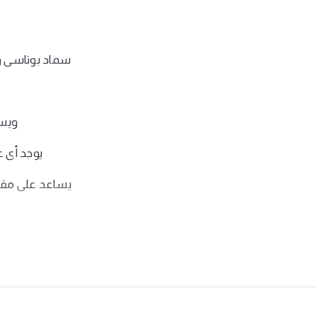
سماد بوتاسى و
. ويستعمل لمعالجة حالات النقص بصورة سريعة جداً
يوجد أى عنصر بأكثر من صورة مما يتيح فرص أكبر لوظائفه
الملوحة ومقاومة الفطريات
يساعد على مق