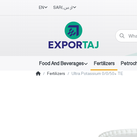
EN
SAR
(ر.س.‏)
Food And Beverages
Fertilizers
Petroc
Fertilizers
Ultra Potassium 0/0/50+ TE