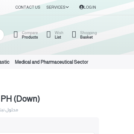
CONTACT US
SERVICES
LOG IN
Compare
Wish
Shopping
Products
List
Basket
astic
Medical and Pharmaceutical Sector
Auto Oils and Suppl
PH (Down)
محلول نبت