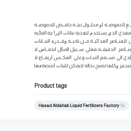
لعنــاصر ﺍلغذﺍئيــة مــن ناحيــة ﻭقــدﺭﺓ ﺍلنبــاتاﺕ
Product tags
Hasad Aldahab Liquid Fertilizers Factory
56