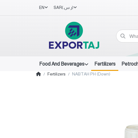
EN
SAR
(ر.س.‏)
Food And Beverages
Fertilizers
Petroc
Fertilizers
NABTAH PH (Down)