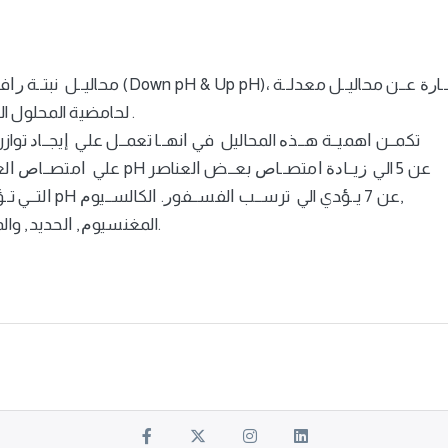
محاليــل نبتــة ﺭﺍفــع للحموضــة ﺍﻭ محلــوﻝ نبتــة خافــض للحموضــة (Down pH & Up pH)، ـن محاليــل معدلــة
لحامضية المحلول المغذي ﺍلذﻱ يستخدﻡ لتغذية نباتاﺕ ﺍلزﺭﺍعة المائيه .
تكمــن ﺍهميــة هــذﻩ المحاليل في ﺍنهــا تعمــل علي ﺇيجــاﺩ توازن ل
علي ﺍمتصــاﺹ ﺍلعنــاصر ﺍلدقيقــة.فعلي ســبيل المثال ﺍنخفــاﺽ ﻻ pH عن 5 الي ﺯيــاﺩﺓ ﺍمتصــاﺹ بعــض ﺍلعناصر
ﺍلتــي تــؤﺪي الي تســمم ﺍلنبــاﺕ وعلي ﺍلعكــس ﺍﺭتفــاﻉ ﻻ pH عن 7 يــؤﺪي الي ترســب ﺍلفســفوﺭ. ﺍلكالســيوﻡ,
المغنسيوﻡ, ﺍلحديد, والمنجنيز ﻭكلها تصبح بحالة لايمكن للنياﺕ ﺍمتصاصها.