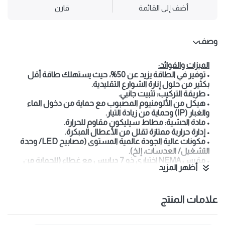
أضف إلى القائمة
قارن
وصف
الميزات والفوائد:
• توفير في الطاقة يزيد عن 50%، حيث يستهلك طاقة أقل
بكثير من حلول إنارة الشوارع التقليدية.
• طريقة التركيب: تثبيت جانبي.
• هيكل من الألومنيوم المصبوب مع حماية من دخول الماء
والغبار (IP) وحماية من زيادة التيار.
• مادة الحشية: مطاط سيليكون مقاوم للحرارة.
• إدارة حرارية ممتازة تقلل من الأعطال المبكرة.
• مكونات عالية الجودة عالمية المستوى (مصابيح LED/ وحدة
التشغيل/ العدسات، إلخ).
• مقبس NEMA اختياري ذو 7 دبابيس مع غطاء (للحماية من
أظهر المزيد
قصر الدائرة).
• وحدة تشغيل LED قابلة للاستبدال دون التأثير على وحدات
LED.
علامات المنتج
• درجة السلامة الكهربائية: الفئة 1.
• عمر افتراضي طويل يصل إلى 100,000 ساعة.