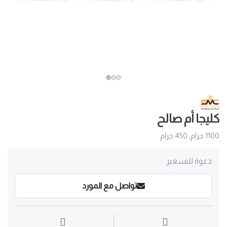
ﻛﻠﻴﺠﺎ أم ﺻﺎﻟﺢ
1100 جرام, 450 جرام
دعوة للتسعير
تواصل مع المورد