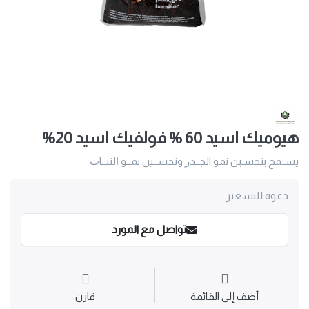
هيوميك اسيد 60 % فولفيك اسید 20%
يســمح بتحسـين نمو الجــذﺭ وتحســين نمــو ﺍلنبــاﺕ
دعوة للتسعير
تواصل مع المورد
أضف إلى القائمة
قارن