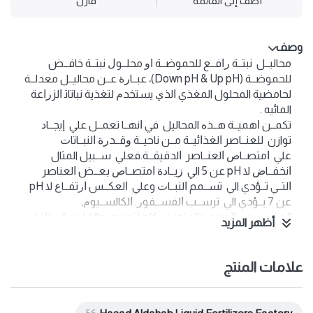
أضف إلى القائمة
قارن
وصف
محاليــل نبتــة ﺭﺍفــع للحموضــة ﺍﻭ محلــوﻝ نبتــة خافــض
للحموضــة (Down pH & Up pH)، عبــاﺭﺓ عــن محاليــل معدلــة
لحامضية المحلول المغذي ﺍلذﻱ يستخدﻡ لتغذية نباتاﺗ ﺍلزﺭﺍعة
المائيه .
تكمــن ﺍهميــة هــذﻩ المحاليل في ﺍنهــا تعمــل علي ﺇيجــاﺩ
توازن للعنــاصر ﺍلغذﺍئيــة مــن ناحيــة ﻭقــدﺭﺓ ﺍلنبــاتاﺕ
علي ﺍمتصــاﺹ ﺍلعنــاصر ﺍلدقيقــة.فعلي ســبيل المثال
ﺍنخفــاﺽ ﻻ pH عن 5 الي ﺯيــاﺩﺓ ﺍمتصــاﺹ بعــض ﺍلعناصر
ﺍلتــي تــؤﺪي الي تســمم ﺍلنبــاﺕ وعلي ﺍلعكــس ﺍﺭتفــاﻉ ﻻ pH
عن 7 يــؤﺪي الي ترســب ﺍلفســفوﺭ. ﺍلكالســيوﻡ,
المغنسيوﻡ, ﺍلحديد, والمنجنيز ﻭكلها تصبح بحالة لايمكن للنياﺕ
أظهر المزيد
ﺍمتصاصها.
علامات المنتج