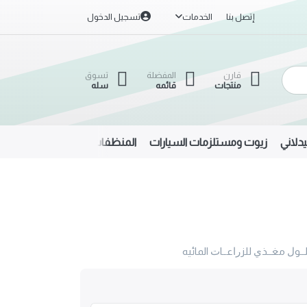
إتصل بنا
الخدمات
تسجيل الدخول
قارن
المفضلة
تسوق
منتجات
قائمه
سله
دلاني
زيوت ومستلزمات السيارات
المنظفات
الحديد والألمنيوم
وﻝ مغــذﻱ للزﺭﺍعــاﺕ المائيه