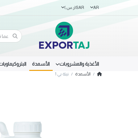
AR
SAR
(ر.س.‏)
الأغذية والمشروبات
الأسمدة
البتروكيماويات
الأسمدة
نبتة بي 1