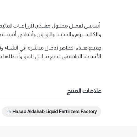
أساسي لعمــل محلــوﻝ مغــذﻱ للزﺭﺍعــاﺕ المائيه متك
ﻭﺍلكالســيوﻡ ﻭﺍلحديــد ﻭالبورون ﻭأحماض ﺃمينيــة
جميــع هــذﻩ العناصر تدخــل مباشره ﰲ ﺍنشــاﺀ ﻭت
ﺍلأنسجة ﺍلنباتية ﰲ جميع مرﺍحل ﺍلنمو ﻭﺃيضا لها 
علامات المنتج
56
Hasad Aldahab Liquid Fertilizers Factory