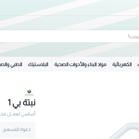
الكهربائية
مواد البناء والأدوات الصحية
البلاستيك
الطبي والصي
نبتة بي 1
أساسي لعمــل محلــ
دعوة للتسعير