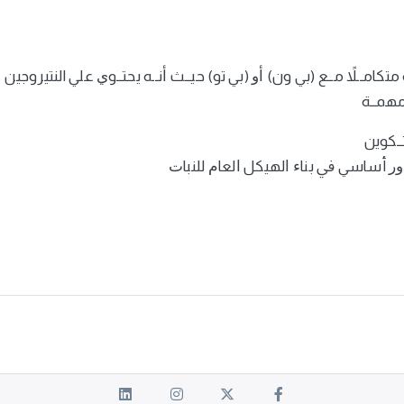
امــلاً مــع (بي ون) ﺃﻭ (بي تو) حيــث ﺃنــه يحتــوﻱ علي النتيروجين
 مهمــة
ــكوين
ﺩﻭﺭ أساسي ﰲ بناﺀ ﺍلهيكل ﺍلعاﻡ للنباﺕ