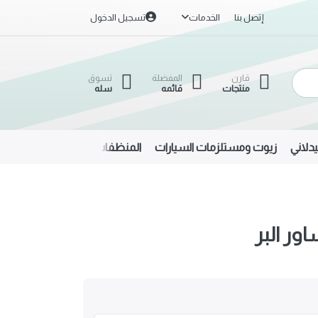
إتصل بنا
الخدمات
تسجيل الدخول
قارن
المفضلة
تسوق
منتجات
قائمه
سله
دلاني
زيوت ومستلزمات السيارات
المنظفات
الحديد والألمنيوم
ور البر