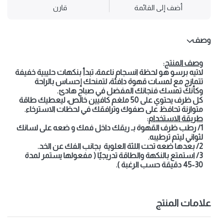
أضف إلى القائمة
قارن
وصف
وصف المنتج
:
لاتيه برسو هو لحظة انسجام ناعمة، تبدأ بنكهات حليبية خفيفة
تتمازج مع لمسات قهوة دافئة، لتمنحك إحساس بالراحة
وكأنك تمسك فنجانك المفضل في صباح هادئ.
كل ظرف يحتوي على 50 ملغم كافيين خالص، ليعطيك طاقة
متوازنة تحافظ على صفوك وترافقك في لحظات الاسترخاء.
طريقة الاستخدام
:
1/ رطب ظرف القهوة بـ ريقك داخل فمك و ضعه على لسانك
لثواني ليتم ترطيبه.
2/ بعدها ضعه تحت اللثة العلوية بجانب الفك عن الخد.
3/ استمتع بالنكهة والطاقة تدريجيًا ( مفعولها يستمر لمدة
30-45 دقيقة حسب الرغبة ).
علامات المنتج