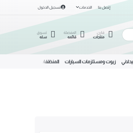
إتصل بنا
الخدمات
تسجيل الدخول
قارن
المفضلة
تسوق
منتجات
قائمه
سله
دلاني
زيوت ومستلزمات السيارات
المنظفات
الحديد والألمنيوم