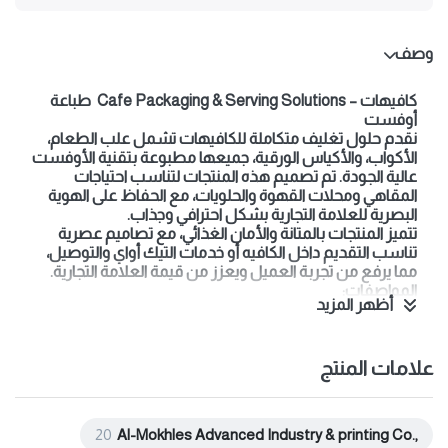
وصف
كافيهات – Cafe Packaging & Serving Solutions طباعة
أوفست
نقدم حلول تغليف متكاملة للكافيهات تشمل علب الطعام،
الأكواب، والأكياس الورقية، جميعها مطبوعة بتقنية الأوفست
عالية الجودة. تم تصميم هذه المنتجات لتناسب احتياجات
المقاهي ومحلات القهوة والحلويات، مع الحفاظ على الهوية
البصرية للعلامة التجارية بشكل احترافي وجذاب.
تتميز المنتجات بالمتانة والأمان الغذائي، مع تصاميم عصرية
تناسب التقديم داخل الكافيه أو خدمات التيك أواي والتوصيل،
مما يرفع من تجربة العميل ويعزز من قيمة العلامة التجارية.
المواصفات:
أظهر المزيد
• الخامات: كرتون ورقي عالي الجودة وآمن للأغذية (Food
Grade) + ورق أكواب + أكياس ورقية
• الطباعة: أوفست (CMYK + ألوان خاصة عند الطلب)
علامات المنتج
• التصميم: مقاسات وأشكال مخصصة (علب حلويات /
ساندويتش / دونات / كريب / حوامل أكواب)
• التشطيبات: لامينيشن مقاوم للدهون، ورنيش، UV موضعي،
بصمة (Embossing/Debossing)، كفراج (Foil Stamping)
20
Al-Mokhles Advanced Industry & printing Co.,
نطاق المنتجات: