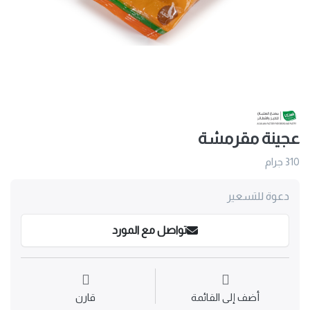
عجينة مقرمشة
310 جرام
دعوة للتسعير
تواصل مع المورد
أضف إلى القائمة
قارن