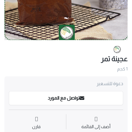
عجينة تمر
1 كجم
دعوة للتسعير
تواصل مع المورد
أضف إلى القائمة
قارن