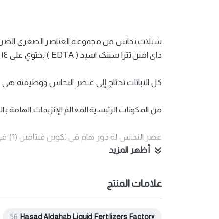
شيلات نحاس من مجموعة العناصر الصغرى الضرورية
دای امین تترا سینک اسید ( EDTA ) يحتوي على ١٤ وزن / وزن النحاس وهي الأكثر ملائمة للأرض الزراعية عالية القلوية .
كل النباتات تحتاج إلى عنصر النحاس ووظيفته هي :
من المكونات الرئيسية المعالم الإنزيمات الهامة بال
عصر النحاس له دور هام في تكوين فيتامين (1) في النبات
أظهر المزيد
الاستعمال شيلات نحاس يستعمل العلاج نقص هذا ال
علامات المنتج
56
Hasad Aldahab Liquid Fertilizers Factory