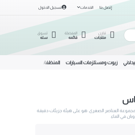
إتصل بنا
الخدمات
تسجيل الدخول
قارن
المفضلة
تسوق
منتجات
قائمه
سله
دلاني
زيوت ومستلزمات السيارات
المنظفات
الحديد والألمنيوم
اس
موعة العناصر الصغرى. هو على هيئة جزيئات دقيقة
ان في الماء.