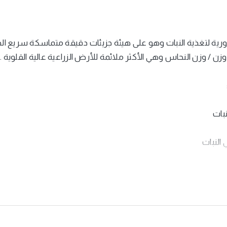
 لتغذية النبات وهو على هيئة جزيئات دقيقة متماسكة سريع الذوب
نبات
عنصر الهام على المحاصيل الحقلية والاعلاف الخضروات ، اشجار الف