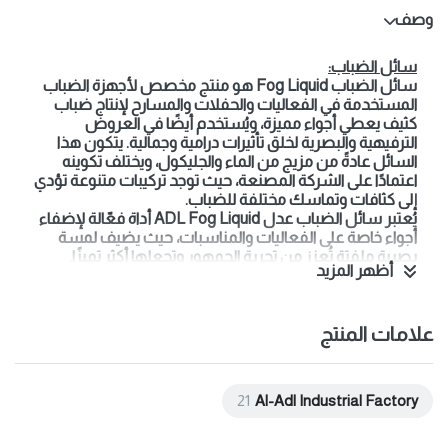
وصف
سائل الضباب:
سائل الضباب Fog Liquid
هو منتج مخصص لأجهزة الضباب
المستخدمة في الفعاليات والحفلات والمسارح لإنتاج ضباب
كثيف يعطي أجواء مميزة، ويُستخدم أيضًا في العروض
الترفيهية والبصرية لخلق تأثيرات درامية وجمالية. يتكون هذا
السائل عادةً من مزيج من الماء والجليكول، ويختلف تكوينه
اعتمادًا على الشركة المصنعة، حيث توجد تركيبات متنوعة تؤدي
إلى كثافات وتماسك مختلفة للضباب.
يُعتبر
سائل الضباب عدل ADL Fog Liquid
أداة فعّالة لإضفاء
أجواء خاصة على الفعاليات والمناسبات، حيث يضيف لمسة
بصرية ملفتة تُعزز من تجربة الجمهور وتجعلها أكثر تميزًا.
أظهر المزيد
مميزات سائل الضباب عدل :
خليط من مواد آمنة ذات مستوى دوائي.
يبقى طويلًا في الجو مما يضفي أجواء مثالية .
علامات المنتج
عديم الرائحة ولا يسبب الحساسية وغير سام .
يتوافق هذا السائل مع معظم أجهزة الضباب التجارية،
21
Al-Adl Industrial Factory
ويتميز بتوزيع متساوٍ للضباب في الهواء.