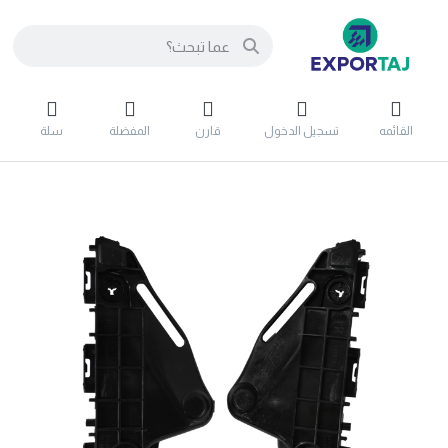
القائمه
تسجيل الدخول
قارن
المفضلة
سلة