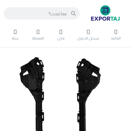
القائمه
تسجيل الدخول
قارن
المفضلة
سلة