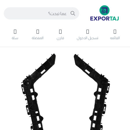
القائمه
تسجيل الدخول
قارن
المفضلة
سلة